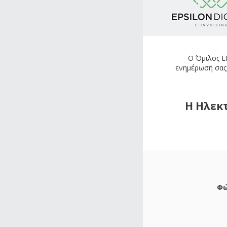
O Όμιλος E
ενημέρωσή σας σ
Η Ηλεκ
Φώ