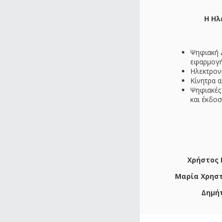
Η Ηλ
Ψηφιακή Δ
εφαρμογή
Ηλεκτρον
Κίνητρα 
Ψηφιακές
και έκδο
Χρήστος
Μαρία
Χρησ
Δημή