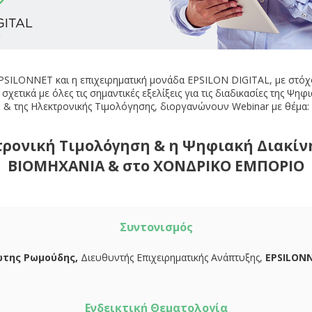
PSILONNET και η επιχειρηματική μονάδα EPSILON DIGITAL, με στόχ
χετικά με όλες τις σημαντικές εξελίξεις για τις διαδικασίες της Ψηφ
& της Ηλεκτρονικής Τιμολόγησης, διοργανώνουν Webinar με θέμα:
τρονική Τιμολόγηση & η Ψηφιακή Διακίν
BIOMHXANIA & στο ΧΟΝΔΡΙΚΟ ΕΜΠΟΡΙΟ
Συντονισμός
της Ρωμούδης,
Διευθυντής Επιχειρηματικής Ανάπτυξης,
EPSI
LON
Ενδεικτική Θεματολογία