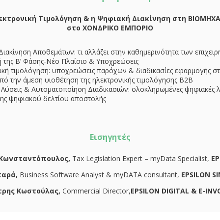
εκτρονική Τιμολόγηση & η Ψηφιακή Διακίνηση στη BIOMHXA
στο ΧΟΝΔΡΙΚΟ ΕΜΠΟΡΙΟ
ιακίνηση Αποθεμάτων: τι αλλάζει στην καθημερινότητα των επιχειρ
 της Β’ Φάσης-Νέο Πλαίσιο & Υποχρεώσεις
ική τιμολόγηση: υποχρεώσεις παρόχων & διαδικασίες εφαρμογής στι
από την άμεση υιοθέτηση της ηλεκτρονικής τιμολόγησης Β2Β
 Λύσεις & Αυτοματοποίηση Διαδικασιών: ολοκληρωμένες ψηφιακές λ
σης ψηφιακού δελτίου αποστολής
Εισηγητές
 Κωνσταντόπουλος,
Tax Legislation Expert – myData Specialist,
EP
ταρά
,
Business Software Analyst & myDATA consultant,
EPSILON S
τρης
Κωστούλας
,
Commercial Director,
EPSILON DIGITAL & E-INV