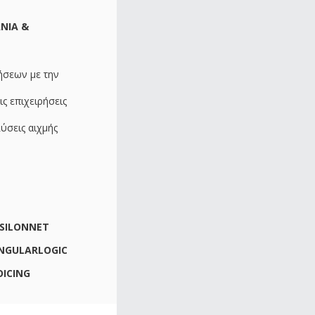
NIA &
ήσεων με την
ς επιχειρήσεις
ύσεις αιχμής
SILONNET
INGULARLOGIC
OICING